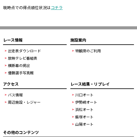
現時点での得点順位状況は
コチラ
レース情報
施設案内
出走表ダウンロード
特観席のご利用
放映テレビ番組表
横断幕の掲出
優勝選手写真館
アクセス
レース結果・リプレイ
バス情報
川口オート
周辺施設・レジャー
伊勢崎オート
浜松オート
飯塚オート
山陽オート
その他のコンテンツ