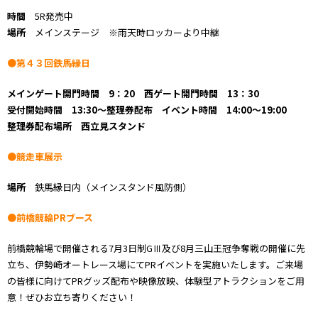
時間
5R発売中
場所
メインステージ ※雨天時ロッカーより中継
●第４３回鉄馬縁日
メインゲート開門時間 9：20 西ゲート開門時間 13：30
受付開始時間
13:30～整理券配布
イベント時間
14:00～19:00
整理券配布場所 西立見スタンド
●競走車展示
場所
鉄馬縁日内（メインスタンド風防側）
●前橋競輪PRブース
前橋競輪場で開催される7月3日制GⅢ及び8月三山王冠争奪戦の開催に先
立ち、伊勢崎オートレース場にてPRイベントを実施いたします。ご来場
の皆様に向けてPRグッズ配布や映像放映、体験型アトラクションをご用
意！ぜひお立ち寄りください！