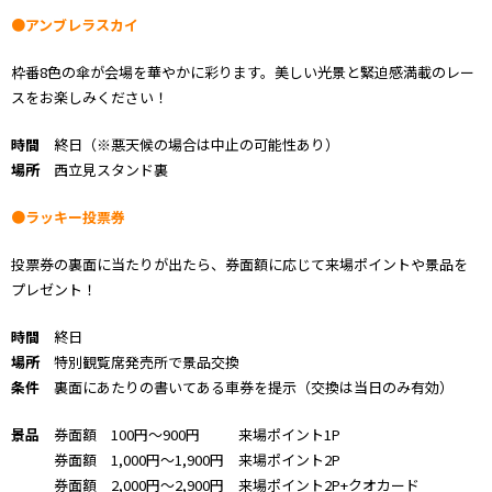
●アンブレラスカイ
枠番8色の傘が会場を華やかに彩ります。美しい光景と緊迫感満載のレー
スをお楽しみください！
時間
終日（※悪天候の場合は中止の可能性あり）
場所
西立見スタンド裏
●ラッキー投票券
投票券の裏面に当たりが出たら、券面額に応じて来場ポイントや景品を
プレゼント！
時間
終日
場所
特別観覧席発売所で景品交換
条件
裏面にあたりの書いてある車券を提示（交換は当日のみ有効）
景品
券面額 100円～900円 来場ポイント1P
券面額 1,000円～1,900円 来場ポイント2P
券面額 2,000円～2,900円 来場ポイント2P+クオカード