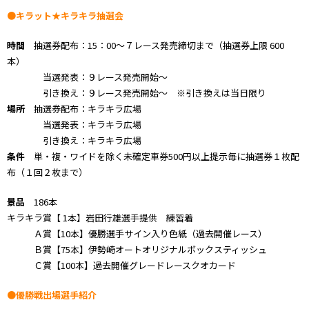
●キラット★キラキラ抽選会
時間
抽選券配布：15：00～７レース発売締切まで（抽選券上限 600
本）
当選発表：９レース発売開始～
引き換え：９レース発売開始～ ※引き換えは当日限り
場所
抽選券配布：キラキラ広場
当選発表：キラキラ広場
引き換え：キラキラ広場
条件
単・複・ワイドを除く未確定車券500円以上提示毎に抽選券１枚配
布（１回２枚まで）
景品
186本
キラキラ賞【 1本】岩田行雄選手提供 練習着
Ａ賞【10本】優勝選手サイン入り色紙（過去開催レース）
Ｂ賞【75本】伊勢崎オートオリジナルボックスティッシュ
Ｃ賞【100本】過去開催グレードレースクオカード
●優勝戦出場選手紹介