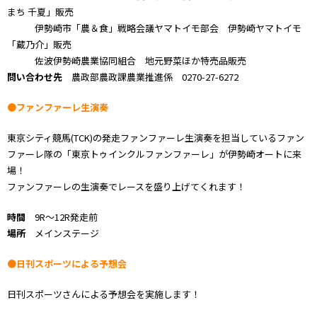
まち 千夏」販売
伊勢崎市「農＆食」戦略会議ヤマトイモ部会 伊勢崎ヤマトイモ
「蔵乃介」販売
佐波伊勢崎農業協同組合 地元野菜ほか特売品販売
問い合わせ先
農政部農政課農業推進係 0270-27-6272
●ファンファーレ生演奏
東京シティ競馬(TCK)の発走ファンファーレ生演奏を担当しているファン
ファーレ隊の「東京トゥインクルファンファーレ」が伊勢崎オートに来
場！
ファンファーレの生演奏でレースを盛り上げてくれます！
時間
9R～12R発走前
場所
メインステージ
●日刊スポーツによる予想会
日刊スポーツさんによる予想会を実施します！