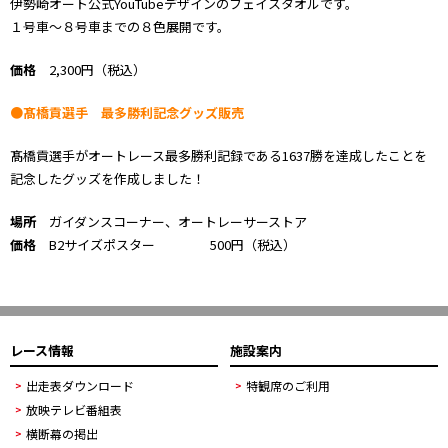
伊勢崎オート公式YouTubeデザインのフェイスタオルです。
１号車～８号車までの８色展開です。
価格
2,300円（税込）
●髙橋貢選手 最多勝利記念グッズ販売
髙橋貢選手がオートレース最多勝利記録である1637勝を達成したことを
記念したグッズを作成しました！
場所
ガイダンスコーナー、オートレーサーストア
価格
B2サイズポスター 500円（税込）
レース情報
施設案内
出走表ダウンロード
特観席のご利用
放映テレビ番組表
横断幕の掲出