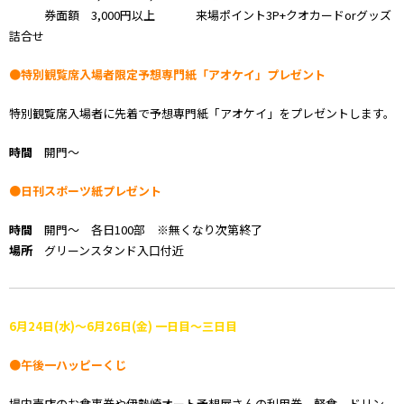
券面額 3,000円以上 来場ポイント3P+クオカードorグッズ
詰合せ
●特別観覧席入場者限定予想専門紙「アオケイ」プレゼント
特別観覧席入場者に先着で予想専門紙「アオケイ」をプレゼントします。
時間
開門～
●日刊スポーツ紙プレゼント
時間
開門～ 各日100部 ※無くなり次第終了
場所
グリーンスタンド入口付近
6月24日(水)～6月26日(金) 一日目～三日目
●午後一ハッピーくじ
場内売店のお食事券や伊勢崎オート予想屋さんの利用券、軽食、ドリン