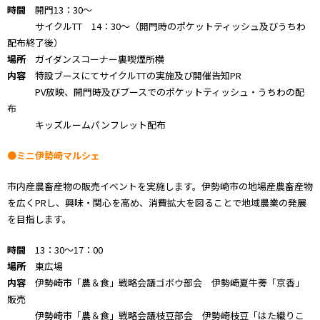
時間
開門13：30～
サイクルTT 14：30～（開門時のポケットティッシュ及びうちわ
配布終了後）
場所
ガイダンスコーナー裏喫煙所横
内容
特設ブースにてサイクルTTの実施及び開催告知PR
PV放映、開門時及びブースでのポケットティッシュ・うちわの配
布
キッズルームパンフレット配布
●ミニ伊勢崎マルシェ
市内産農畜産物の販売イベントを実施します。伊勢崎市の地場産農畜産物
を広くPRし、興味・関心を高め、消費拡大を図ることで地域農業の発展
を目指します。
時間
13：30～17：00
場所
東広場
内容
伊勢崎市「農＆食」戦略会議ゴボウ部会
伊勢崎夏牛蒡「京香」
販売
伊勢崎市「農＆食」戦略会議枝豆部会 伊勢崎枝豆「はた織りこ