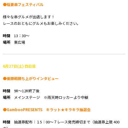
●稲妻串フェスティバル
様々な串グルメが出店します！
レースのおともにグルメもお楽しみください。
時間
13：30～
場所
東広場
6月27日(土) 四日目
●優勝戦勝ち上がりインタビュー
時間
9R～12R終了後
場所
メインステージ ※雨天時ロッカーより中継
●GambooPRESENTS キラット★キラキラ抽選会
時間
抽選券配布：１5：00～７レース発売締切まで（抽選券上限 400