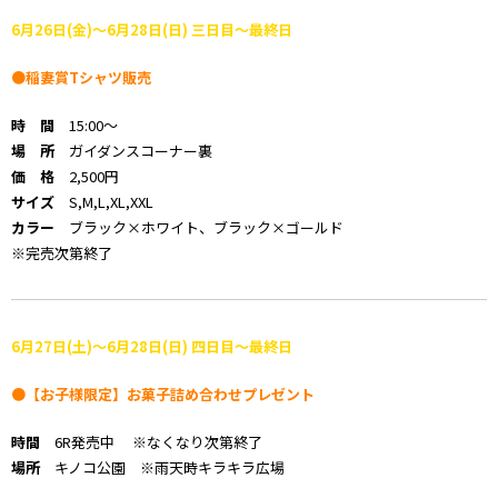
6月26日(金)～6月28日(日) 三日目～最終日
●稲妻賞Tシャツ販売
時 間
15:00～
場 所
ガイダンスコーナー裏
価 格
2,500円
サイズ
S,M,L,XL,XXL
カラー
ブラック×ホワイト、ブラック×ゴールド
※完売次第終了
6月27日(土)～6月28日(日) 四日目～最終日
●【お子様限定】お菓子詰め合わせプレゼント
時間
6R発売中 ※なくなり次第終了
場所
キノコ公園 ※雨天時キラキラ広場