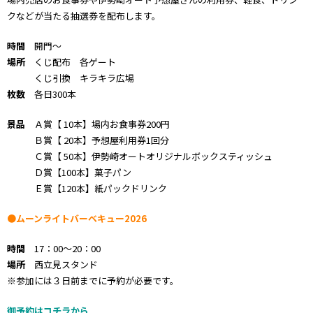
クなどが当たる抽選券を配布します。
時間
開門〜
場所
くじ配布 各ゲート
くじ引換 キラキラ広場
枚数
各日300本
景品
Ａ賞【 10本】場内お食事券200円
Ｂ賞【 20本】予想屋利用券1回分
Ｃ賞【 50本】伊勢崎オートオリジナルボックスティッシュ
Ｄ賞【100本】菓子パン
Ｅ賞【120本】紙パックドリンク
●ムーンライトバーベキュー2026
時間
17：00～20：00
場所
西立見スタンド
※参加には３日前までに予約が必要です。
御予約はコチラから