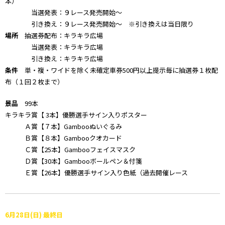
本）
当選発表：９レース発売開始～
引き換え：９レース発売開始～ ※引き換えは当日限り
場所
抽選券配布：キラキラ広場
当選発表：キラキラ広場
引き換え：キラキラ広場
条件
単・複・ワイドを除く未確定車券500円以上提示毎に抽選券１枚配
布（１回２枚まで）
景品
99本
キラキラ賞【 3本】優勝選手サイン入りポスター
Ａ賞【７本】Gambooぬいぐるみ
Ｂ賞【８本】Gambooクオカード
Ｃ賞【25本】Gambooフェイスマスク
Ｄ賞【30本】Gambooボールペン＆付箋
Ｅ賞【26本】優勝選手サイン入り色紙（過去開催レース
6月28日(日) 最終日