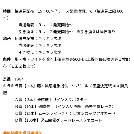
時間
抽選券配布：15：00～７レース発売締切まで（抽選券上限 600
本）
当選発表：９レース発売開始～
引き換え：９レース発売開始～ ※引き換えは当日限り
場所
抽選券配布：キラキラ広場
当選発表：キラキラ広場
引き換え：キラキラ広場
条件
単・複・ワイドを除く未確定車券500円以上提示毎に抽選券１枚配
布（１回２枚まで）
景品
186本
キラキラ賞【 1本】藤本梨恵選手提供 SSガールズ王座決定戦2020勝負
服
Ａ賞【 3本】優勝選手サイン入りポスター
Ｂ賞【10本】優勝選手サイン入り色紙（過去開催レース）
Ｃ賞【75本】ムーンライトチャンピオンカップクオカード
Ｄ賞【100本】過去開催グレードレースクオカード
●優勝戦出場選手紹介