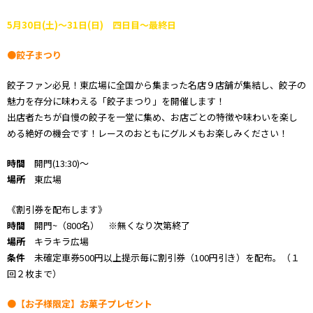
5月30日(土)～31日(日) 四日目～最終日
●餃子まつり
餃子ファン必見！東広場に全国から集まった名店９店舗が集結し、餃子の
魅力を存分に味わえる「餃子まつり」を開催します！
出店者たちが自慢の餃子を一堂に集め、お店ごとの特徴や味わいを楽し
める絶好の機会です！レースのおともにグルメもお楽しみください！
時間
開門(13:30)～
場所
東広場
《割引券を配布します》
時間
開門~（800名） ※無くなり次第終了
場所
キラキラ広場
条件
未確定車券500円以上提示毎に割引券（100円引き）を配布。（１
回２枚まで）
●【お子様限定】お菓子プレゼント