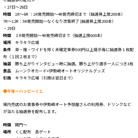
・27日～28日
時間
1R〜6R ：1R発売開始～4R発売締切まで（抽選券上限200本）
7R〜12R：5R発売開始〜なくなり次第終了 (抽選券上限200本）
・29日
時間
１R発売開始～4R発売締切まで（抽選上限600本）
場所
キラキラ広場
条件
単・複・ワイドを除く未確定車券500円以上提示毎に抽選券１枚配
布（１回２枚まで）
抽選
勝ち上がりインタビュー時に抽選。勝ち上がり選手一人につき3枚
景品
ムーンクオカード+伊勢崎オートオリジナルグッズ
引換
キラキラ広場（引換は翌日まで）
●午後一ハッピーくじ
場内売店のお食事券や伊勢崎オート予想屋さんの利用券、ドリンクなど
が当たる抽選券を配布します。
時間
開門〜
場所
くじ配布 各ゲート