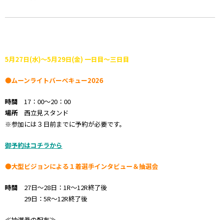
5月27日(水)～5月29日(金) 一日目～三日目
●ムーンライトバーベキュー2026
時間
17：00～20：00
場所
西立見スタンド
※参加には３日前までに予約が必要です。
御予約はコチラから
●大型ビジョンによる１着選手インタビュー＆抽選会
時間
27日～28日：1R～12R終了後
29日：5R～12R終了後
≪抽選券の配布≫