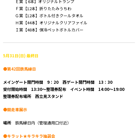
Ｅ賞【 6本】オリジナルトランプ
Ｆ賞【12本】折りたたみうちわ
Ｇ賞【12本】ボトル付きクールタオル
Ｈ賞【44本】オリジナルクリアファイル
Ｉ賞【48本】保冷ペットボトルカバー
5月31日(日) 最終日
●第42回鉄馬縁日
メインゲート開門時間 9：20 西ゲート開門時間 13：30
受付開始時間
13:30～整理券配布
イベント時間
14:00～19:00
整理券配布場所 西立見スタンド
●競走車展示
場所
鉄馬縁日内（管理通用口付近）
●キラット★キラキラ抽選会