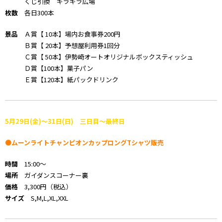
くじ引換 キラキラ広場
枚数
各日300本
景品
Ａ賞【 10本】場内お食事券200円
Ｂ賞【 20本】予想屋利用券1回分
Ｃ賞【 50本】伊勢崎オートオリジナルボックスティッシュ
Ｄ賞【100本】菓子パン
Ｅ賞【120本】紙パックドリンク
5月29日(金)～31日(日) 三日目～最終日
●ムーンライトチャンピオンカップロングTシャツ販売
時間
15:00～
場所
ガイダンスコーナー裏
価格
3,300円（税込）
サイズ
S,M,L,XL,XXL