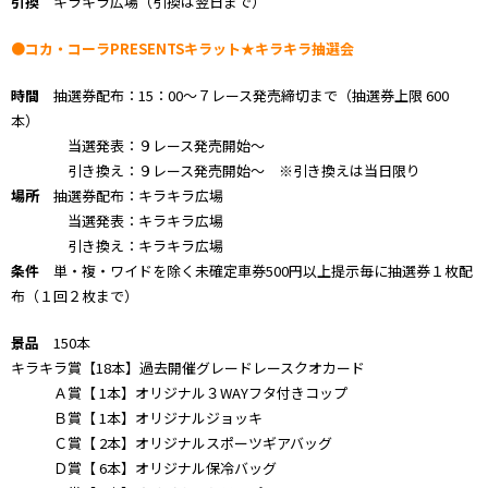
引換
キラキラ広場（引換は翌日まで）
●コカ・コーラPRESENTSキラット★キラキラ抽選会
時間
抽選券配布：15：00～７レース発売締切まで（抽選券上限 600
本）
当選発表：９レース発売開始～
引き換え：９レース発売開始～ ※引き換えは当日限り
場所
抽選券配布：キラキラ広場
当選発表：キラキラ広場
引き換え：キラキラ広場
条件
単・複・ワイドを除く未確定車券500円以上提示毎に抽選券１枚配
布（１回２枚まで）
景品
150本
キラキラ賞【18本】過去開催グレードレースクオカード
Ａ賞【 1本】オリジナル３WAYフタ付きコップ
Ｂ賞【 1本】オリジナルジョッキ
Ｃ賞【 2本】オリジナルスポーツギアバッグ
Ｄ賞【 6本】オリジナル保冷バッグ