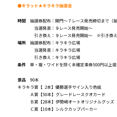
●キラット★キラキラ抽選会
時間
抽選券配布：開門～７レース発売締切まで（抽選券
当選発表：９レース発売開始～
引き換え：９レース発売開始～ ※引き換え
場所
抽選券配布：キラキラ広場
当選発表：キラキラ広場
引き換え：キラキラ広場
条件
単・複・ワイドを除く未確定車券500円以上
景品
90本
キラキラ賞【 2本】優勝選手サイン入り色紙
Ａ賞【50本】グレードレースクオカード
Ｂ賞【28本】伊勢崎オートオリジナルグッズ
Ｃ賞【10本】シルクカップパーカー