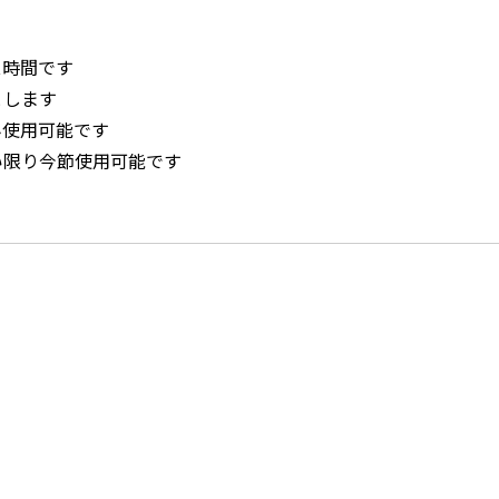
ス時間です
とします
み使用可能です
い限り今節使用可能です